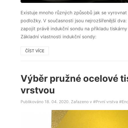
Existuje mnoho různých způsobů jak se vyrovnat 
podložky. V současnosti jsou nejrozšířenější dva
zapojit právě indukční sondu na příkladu tiskárn
Základní vlastnosti indukční sondy:
ČÍST VÍCE
Výběr pružné ocelové ti
vrstvou
Publikováno 18. 04. 2020. Zařazeno v
#První vrstva
#End