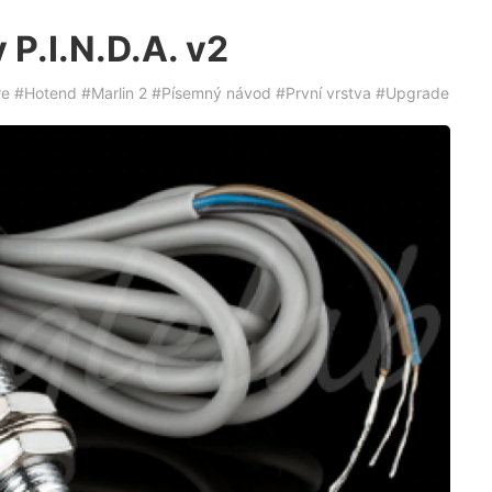
 P.I.N.D.A. v2
re
#Hotend
#Marlin 2
#Písemný návod
#První vrstva
#Upgrade