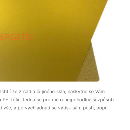
htlí ze zrcadla či jiného skla, naskytne se Vám
 PEI fólií. Jedná se pro mě o nejpohodlnější způsob
í vše, a po vychladnutí se výtisk sám pustí, popř.