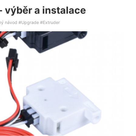
- výběr a instalace
ný návod
#Upgrade
#Extruder