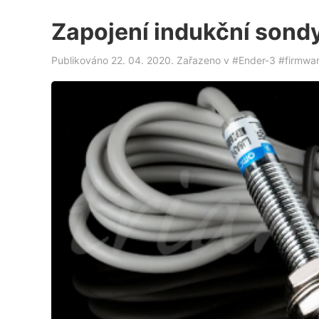
Zapojení indukční sondy
Publikováno 22. 04. 2020. Zařazeno v
#Ender-3
#firmwa