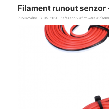
Filament runout senzor 
Publikováno 18. 05. 2020. Zařazeno v
#firmware
#Písem