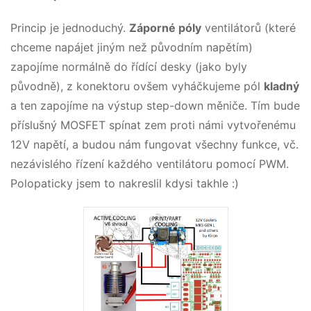
Princip je jednoduchý.
Záporné póly
ventilátorů (které
chceme napájet jiným než původním napětím)
zapojíme normálně do řídící desky (jako byly
původně), z konektoru ovšem vyháčkujeme pól
kladný
a ten zapojíme na výstup step-down měniče. Tím bude
příslušný MOSFET spínat zem proti námi vytvořenému
12V napětí, a budou nám fungovat všechny funkce, vč.
nezávislého řízení každého ventilátoru pomocí PWM.
Polopaticky jsem to nakreslil kdysi takhle :)