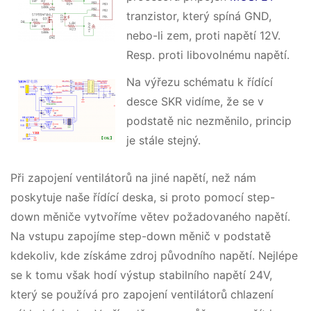
tranzistor, který spíná GND,
nebo-li zem, proti napětí 12V.
Resp. proti libovolnému napětí.
Na výřezu schématu k řídící
desce SKR vidíme, že se v
podstatě nic nezměnilo, princip
je stále stejný.
Při zapojení ventilátorů na jiné napětí, než nám
poskytuje naše řídící deska, si proto pomocí step-
down měniče vytvoříme větev požadovaného napětí.
Na vstupu zapojíme step-down měnič v podstatě
kdekoliv, kde získáme zdroj původního napětí. Nejlépe
se k tomu však hodí výstup stabilního napětí 24V,
který se používá pro zapojení ventilátorů chlazení