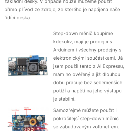
základní desky. V případě nouze můžeme použít i
přímo přívod ze zdroje, ze kterého je napájena naše
řídící deska.
Step-down měnič koupíme
kdekoliv, mají je prodejci s
Arduinem i všechny prodejny s
elektronickými součástkami. Já
jsem použil tento z AliExpressu,
mám ho ověřený a již dlouhou
dobu pracuje bez sebemenších
potíží a napětí na jeho výstupu
je stabilní.
Samozřejmě můžete použít i
pokročilejší step-down měnič
se zabudovaným voltmetrem.