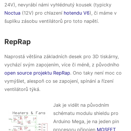
24V), nevyrábí námi vyhlédnutý kousek (typicky
Noctua
(12V) pro chlazení
hotendu V6
), či máme v
šuplíku zásobu ventilátorů pro toto napětí.
RepRap
Naprostá většina základních desek pro 3D tiskárny,
vychází svým zapojením, více či méně, z původního
open source projektu RepRap
. Ono taky není moc co
vymýšlet, alespoň co se zapojení, spínání a řízení
ventilátorů týká.
Jak je vidět na původním
schématu modulu shieldu pro
Arduino Mega, je na jeden pin
procesoru připojen
MOSFET