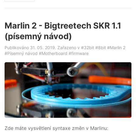
Marlin 2 - Bigtreetech SKR 1.1
(písemný návod)
Publikováno 31. 05. 2019. Zařazeno v
#32bit
#8bit
#Marlin 2
#Písemný návod
#Motherboard
#firmware
Zde máte vysvětlení syntaxe změn v Marlinu: