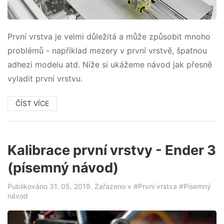
První vrstva je velmi důležitá a může způsobit mnoho
problémů - například mezery v první vrstvě, špatnou
adhezi modelu atd. Níže si ukážeme návod jak přesně
vyladit první vrstvu.
ČÍST VÍCE
Kalibrace první vrstvy - Ender 3
(písemný návod)
Publikováno 31. 05. 2019. Zařazeno v
#První vrstva
#Písemný
návod