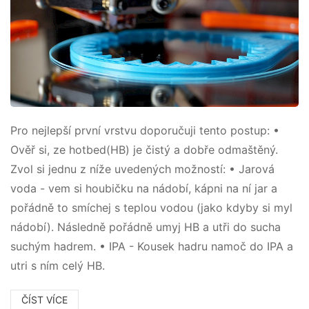
Pro nejlepší první vrstvu doporučuji tento postup: •
Ověř si, ze hotbed(HB) je čistý a dobře odmaštěný.
Zvol si jednu z níže uvedených možností: • Jarová
voda - vem si houbičku na nádobí, kápni na ní jar a
pořádně to smíchej s teplou vodou (jako kdyby si myl
nádobí). Následně pořádně umyj HB a utři do sucha
suchým hadrem. • IPA - Kousek hadru namoč do IPA a
utri s ním celý HB.
ČÍST VÍCE