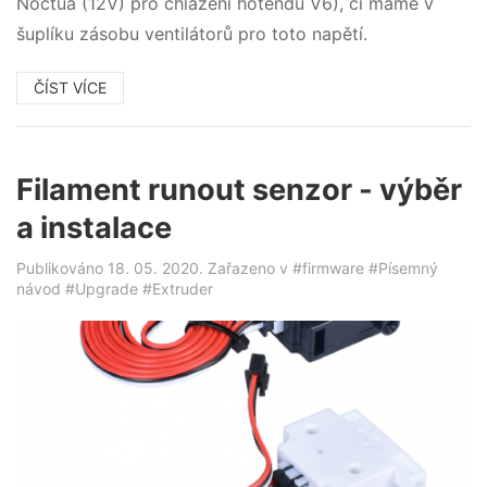
Noctua (12V) pro chlazení hotendu V6), či máme v
šuplíku zásobu ventilátorů pro toto napětí.
ČÍST VÍCE
Filament runout senzor - výběr
a instalace
Publikováno 18. 05. 2020. Zařazeno v
#firmware
#Písemný
návod
#Upgrade
#Extruder