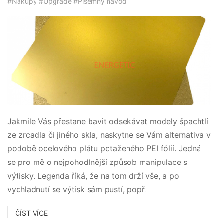
#Nákupy
#Upgrade
#Písemný návod
Jakmile Vás přestane bavit odsekávat modely špachtlí
ze zrcadla či jiného skla, naskytne se Vám alternativa v
podobě ocelového plátu potaženého PEI fólií. Jedná
se pro mě o nejpohodlnější způsob manipulace s
výtisky. Legenda říká, že na tom drží vše, a po
vychladnutí se výtisk sám pustí, popř.
ČÍST VÍCE