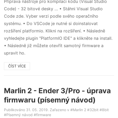
Příprava nástroje pro kompilaci kódu (Visual Studio
Code) - 32 bitové desky … • Stáhni Visual Studio
Code zde. Vyber verzi podle svého operačního
systému. • Do VSCode je nutné si doinstalovat
rozšíření platformio. Klikni na rozšíření. • Následně
vyhledejte plugin "PlatformIO IDE" a klikněte na install.
• Následně již můžete otevřít samotný firmware a
upravit ho.
ČÍST VÍCE
Marlin 2 - Ender 3/Pro - úprava
firmwaru (písemný návod)
Publikováno 31. 05. 2019. Zařazeno v
#Marlin 2
#32bit
#8bit
#Písemný návod
#firmware