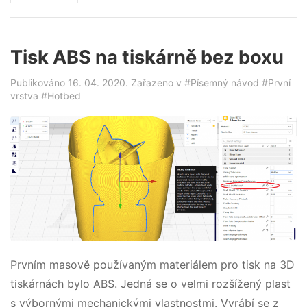
Tisk ABS na tiskárně bez boxu
Publikováno 16. 04. 2020. Zařazeno v
#Písemný návod
#První
vrstva
#Hotbed
Prvním masově používaným materiálem pro tisk na 3D
tiskárnách bylo ABS. Jedná se o velmi rozšížený plast
s výbornými mechanickými vlastnostmi. Vyrábí se z