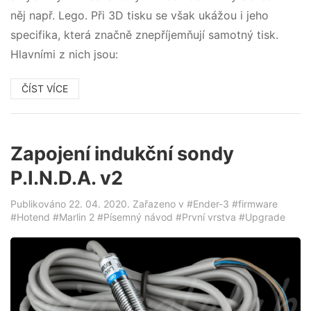
něj např. Lego. Při 3D tisku se však ukážou i jeho
specifika, která značně znepříjemňují samotný tisk.
Hlavními z nich jsou:
ČÍST VÍCE
Zapojení indukční sondy
P.I.N.D.A. v2
Publikováno 22. 04. 2020. Zařazeno v
#Ender-3
#firmware
#Hotend
#Marlin 2
#Písemný návod
#První vrstva
#Upgrade