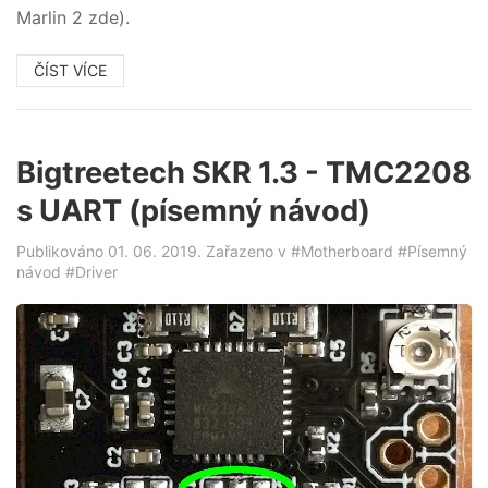
Marlin 2 zde).
ČÍST VÍCE
Bigtreetech SKR 1.3 - TMC2208
s UART (písemný návod)
Publikováno 01. 06. 2019. Zařazeno v
#Motherboard
#Písemný
návod
#Driver