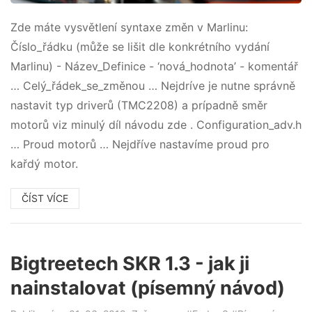
Zde máte vysvětlení syntaxe změn v Marlinu:
Číslo_řádku (může se lišit dle konkrétního vydání
Marlinu) - Název_Definice - ‘nová_hodnota’ - komentář
… Celý_řádek_se_změnou … Nejdríve je nutne správně
nastavit typ driverů (TMC2208) a prípadně směr
motorů viz minulý díl návodu zde . Configuration_adv.h
… Proud motorů … Nejdříve nastavíme proud pro
kařdý motor.
ČÍST VÍCE
Bigtreetech SKR 1.3 - jak ji
nainstalovat (písemný návod)