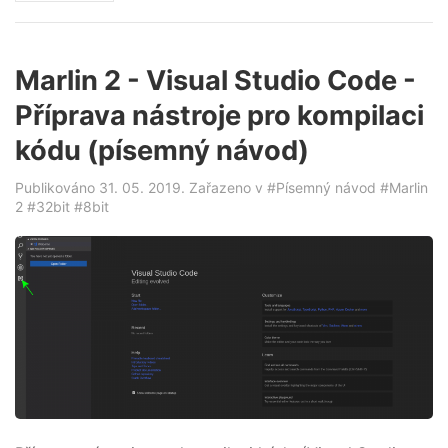
Marlin 2 - Visual Studio Code -
Příprava nástroje pro kompilaci
kódu (písemný návod)
Publikováno 31. 05. 2019. Zařazeno v
#Písemný návod
#Marlin
2
#32bit
#8bit