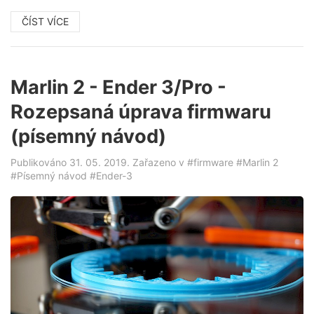
ČÍST VÍCE
Marlin 2 - Ender 3/Pro -
Rozepsaná úprava firmwaru
(písemný návod)
Publikováno 31. 05. 2019. Zařazeno v
#firmware
#Marlin 2
#Písemný návod
#Ender-3