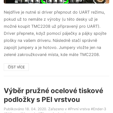
Nejdříve je nutné si driver přepnout do UART režimu,
pokud už to nemáte z výroby (u této desky už je
možné koupit TMC2208 už připravený pro UART).
Driver přepnete, když pomocí páječky a pájky spojíte
plošky na vašem driveru. Následně stačí správně
zapojit jumpery a je hotovo. Jumpery vložte jen na
zelené zakroužkované místa, kde máte TMC2208.
ČÍST VÍCE
Výběr pružné ocelové tiskové
podložky s PEI vrstvou
Publikováno 18. 04. 2020. Zařazeno v
#První vrstva
#Ender-3