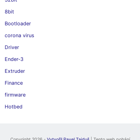
8bit
Bootloader
corona virus
Driver
Ender-3
Extruder
Finance
firmware
Hotbed
Copyright 2026 -
Vytvořil Pavel Tajduš
| Tento web pohání