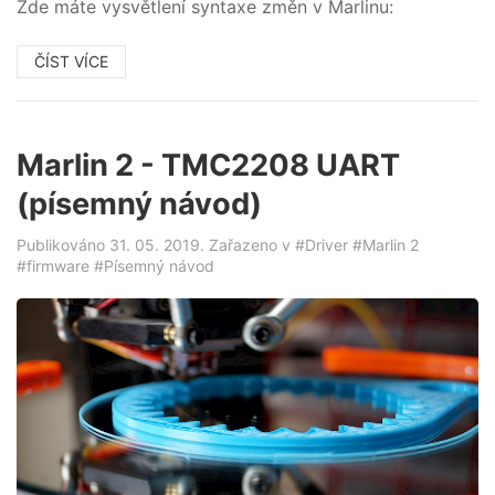
Zde máte vysvětlení syntaxe změn v Marlinu:
ČÍST VÍCE
Marlin 2 - TMC2208 UART
(písemný návod)
Publikováno 31. 05. 2019. Zařazeno v
#Driver
#Marlin 2
#firmware
#Písemný návod