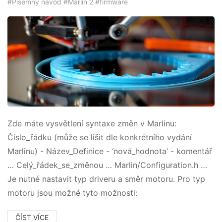
#Písemný návod
#Marlin 2
#firmware
Zde máte vysvětlení syntaxe změn v Marlinu:
Číslo_řádku (může se lišit dle konkrétního vydání
Marlinu) - Název_Definice - ‘nová_hodnota’ - komentář
… Celý_řádek_se_změnou … Marlin/Configuration.h …
Je nutné nastavit typ driveru a směr motoru. Pro typ
motoru jsou možné tyto možnosti:
ČÍST VÍCE