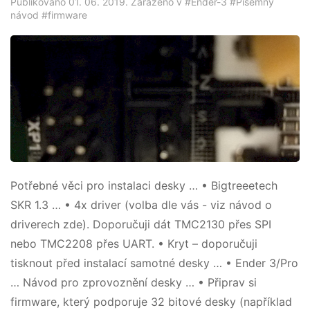
Publikováno 01. 06. 2019. Zařazeno v
#Ender-3
#Písemný
návod
#firmware
Potřebné věci pro instalaci desky … • Bigtreeetech
SKR 1.3 … • 4x driver (volba dle vás - viz návod o
driverech zde). Doporučuji dát TMC2130 přes SPI
nebo TMC2208 přes UART. • Kryt – doporučuji
tisknout před instalací samotné desky … • Ender 3/Pro
… Návod pro zprovoznění desky … • Připrav si
firmware, který podporuje 32 bitové desky (například