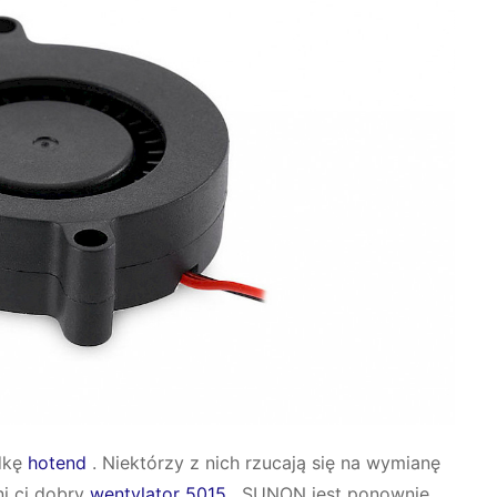
adkę
hotend
. Niektórzy z nich rzucają się na wymianę
i ci dobry
wentylator 5015
. SUNON jest ponownie