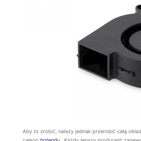
Aby to zrobić, należy jednak przerobić całą okł
całego
hotendu
. Każdy lepszy producent zapewn