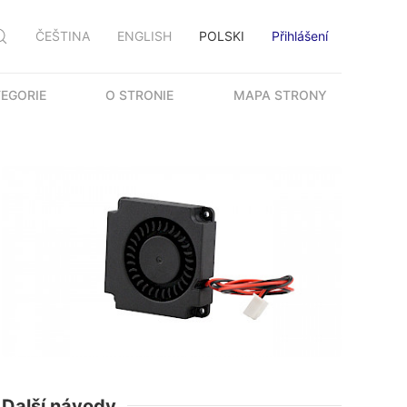
ČEŠTINA
ENGLISH
POLSKI
Přihlášení
EGORIE
O STRONIE
MAPA STRONY
Další návody